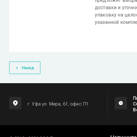
предложит выбра
доставки и уточн
упаковку на цело
указанной компле
Назад
П
г. Уфа ул. Мира, 61, офис П1
С
В