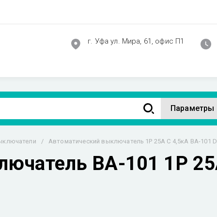
г. Уфа ул. Мира, 61, офис П1
Параметры
ыключатели
/
Автоматический выключатель 1P 25А C 4,5кА ВА-101 D
ючатель ВА-101 1P 25А