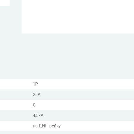
1P
25А
C
4,5кА
на ДИН-рейку